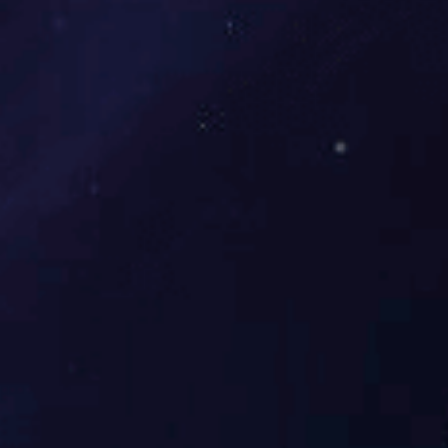
务平台租赁
本文网址：
/news/438.html
上一篇：
没有了
下一篇：
一台华体会（中国）一站式服务平台一年可以赚多
少？这个行业是否可以进入？
2020-02-18
最近浏览：
相关产品
相关新闻
塔机出租公司如何确保设备的安全性？
2025-08-06
塔机出租时设备的运输由谁负责？
2025-08-21
华体会（中国）一站式服务平台租赁：建筑施工高效作
业的核心支撑，选型与租赁全攻略
2025-10-22
华体会（中国）一站式服务平台在多台同时作业的施工
现场，如何规划各华体会（中国）一站式服务平台的作
业半径，避免交叉干扰？​
2025-11-05