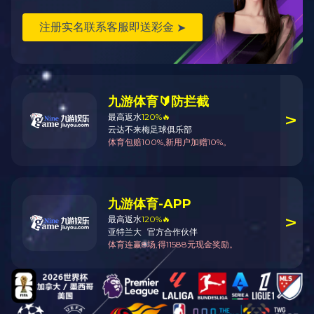
施工现场华体会（中国）一站式服务平台基础、华体会
（中国）一站式服务平台附着装置及吊篮防护做法
热门关键词
Keywords
塔机维护
指挥华体会（中国）一站式服务平台
塔机保养
华体会（中国）一站式服务平台租赁优势
塔式起重机
华体会（中国）一站式服务平台操作规程
建筑工地华体会（中国）一站式服务平台
华体会（中国）一站式服务平台使用
河北塔机
施工华体会（中国）一站式服务平台
塔机拆卸
塔式起重机保养
联系我们
Contact Us