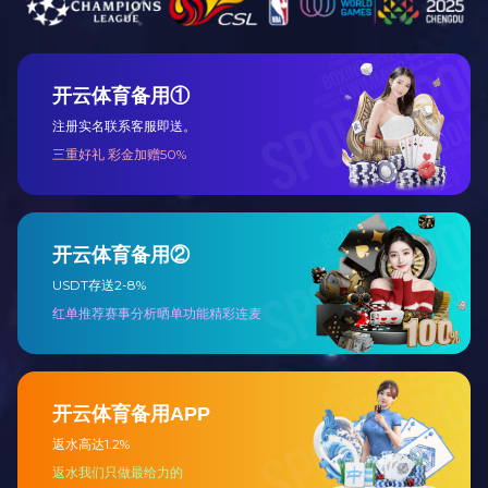
华体会平台
电 话：15233178808
电 话：17773129911
邮 箱：
452085735@qq.com
网 址：www.k-nots.com
地 址：石家庄市丘头镇徐村循环化工园区华体会平台大院
华体会（中国）一站式服务平
台行业怎么样？有好多人都比
较关心