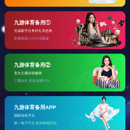
2020-02-18 14:48:31
383次
华体会（中国）一站式服务平台有着很多型号的区分，也有着
不同的品牌，因此购买价格和租赁价格有些差异。型号不一样
代表着起重量不同，在这里我列举几个案例，好让大家更为直
观的了解，型号代表着什么。比如小型号的4807,也就是行业
人士说的40华体会（中国）一站式服务平台。48代表华体会
（中国）一站式服务平台大臂的长度，07代表着大臂最前面的
起重量为0.7吨。再比如6015，同样的道理，60代表着大臂长
度，15代表着大臂最前端起重量是1.5吨。华体会（中国）一
站式服务平台的型号其实分的很详细，50华体会（中国）一站
式服务平台有5013、5012、5010、5510、5610等等。目前建筑
工地常用的是5013/5610/6012/6015等型号，主要是取决于楼的
高度和单层面积大小还有需要吊的材料重量。
河北塔机出租
我列举两个型号的华体会（中国）一站式服务平台在西安地区