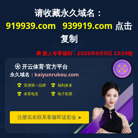
华体会（中国）一站式服务平台首页
走进华体会（中国）一站式服务平台
公司简介
资质荣誉
业务租赁
平头塔式起重机系列
锤头塔式起重机
施工升降机
系列
中联重科R代塔机
项目案例
案例展示
华体会（中国）一站式服务平台资讯
公司新闻
行业资讯
技术资讯
招贤纳士
校园招聘
社会招聘
联系华体会（中国）一站式服务平台
联系